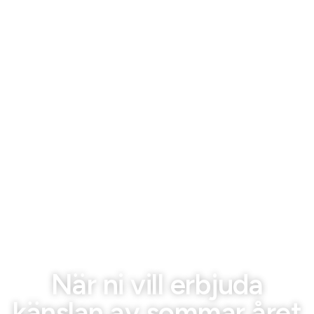
När ni vill erbjuda
känslan av sommar året